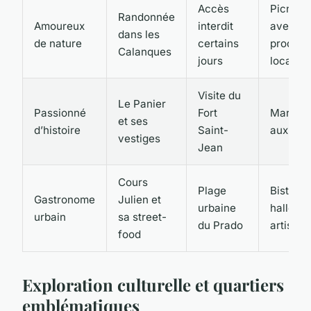
Accès
Picnic
Randonnée
Amoureux
interdit
avec
dans les
de nature
certains
produits
Calanques
jours
locaux
Visite du
Le Panier
Passionné
Fort
Marché
et ses
d’histoire
Saint-
aux her
vestiges
Jean
Cours
Plage
Bistros 
Gastronome
Julien et
urbaine
halles
urbain
sa street-
du Prado
artisana
food
Exploration culturelle et quartiers
emblématiques