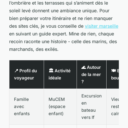
l’ombrière et les terrasses qui s’animent dès le
soleil levé donnent une ambiance unique. Pour
bien préparer votre itinéraire et ne rien manquer
des sites clés, je vous conseille de
visiter marseille
en suivant un guide expert. Mine de rien, chaque
recoin raconte une histoire - celle des marins, des
marchands, des exilés.
🌊 Autour
📍 Profil du
🏛️ Activité
🍽️ Et la
de la mer
voyageur
idéale
bouffe ?
?
Excursion
Famille
MuCEM
Vieux-Po
en
avec
(espace
restaur
bateau
enfants
enfant)
calmes
vers If