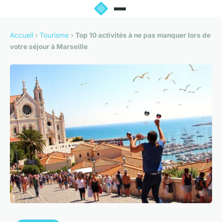
Accueil
›
Tourisme
›
Top 10 activités à ne pas manquer lors de
votre séjour à Marseille