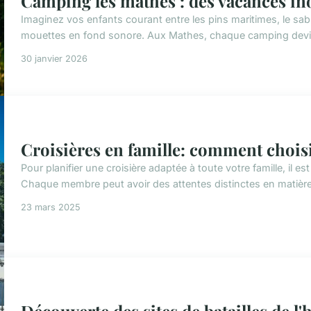
Camping les mathes : des vacances ino
Imaginez vos enfants courant entre les pins maritimes, le sabl
mouettes en fond sonore. Aux Mathes, chaque camping devient
30 janvier 2026
Croisières en famille: comment chois
Pour planifier une croisière adaptée à toute votre famille, il es
Chaque membre peut avoir des attentes distinctes en matière d
23 mars 2025
Découverte des sites de batailles de l'