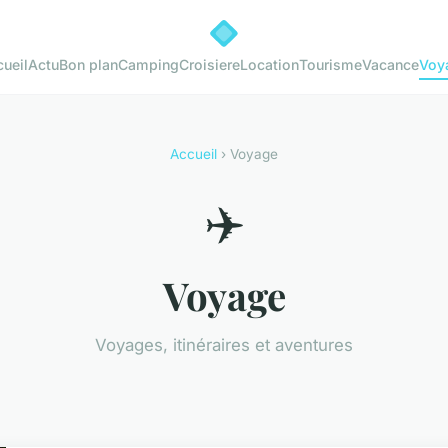
ueil
Actu
Bon plan
Camping
Croisiere
Location
Tourisme
Vacance
Voy
Accueil
› Voyage
✈️
Voyage
Voyages, itinéraires et aventures