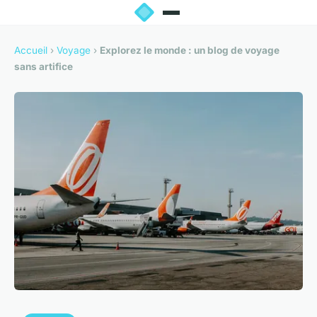
Accueil
›
Voyage
›
Explorez le monde : un blog de voyage
sans artifice