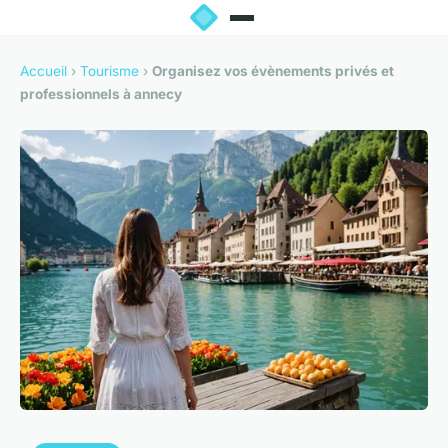
Accueil
›
Tourisme
›
Organisez vos évènements privés et
professionnels à annecy