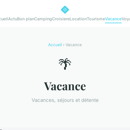
ueil
Actu
Bon plan
Camping
Croisiere
Location
Tourisme
Vacance
Voy
Accueil
› Vacance
🌴
Vacance
Vacances, séjours et détente