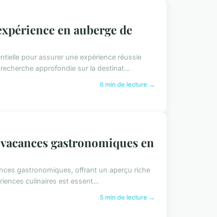
xpérience en auberge de
tielle pour assurer une expérience réussie
recherche approfondie sur la destinat...
6 min de lecture →
e vacances gastronomiques en
cances gastronomiques, offrant un aperçu riche
riences culinaires est essent...
5 min de lecture →