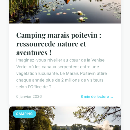
Camping marais poitevin :
ressourcede nature et
aventures !
Imaginez-vous réveiller au cœur de la Venise
Verte, où les canaux serpentent entre une
végétation luxuriante. Le Marais Poitevin attire
chaque année plus de 2 millions de visiteurs
selon l'Office de T...
6 janvier 2026
8 min de lecture →
CAMPING