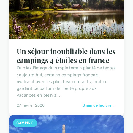
Un séjour inoubliable dans les
campings 4 étoiles en france
Oubliez l'image du simple terrain planté de tentes
: aujourd'hui, certains campings français
rivalisent avec les plus beaux resorts, tout en
gardant ce parfum de liberté propre aux
vacances en plein a...
27 février 2026
8 min de lecture →
CAMPING