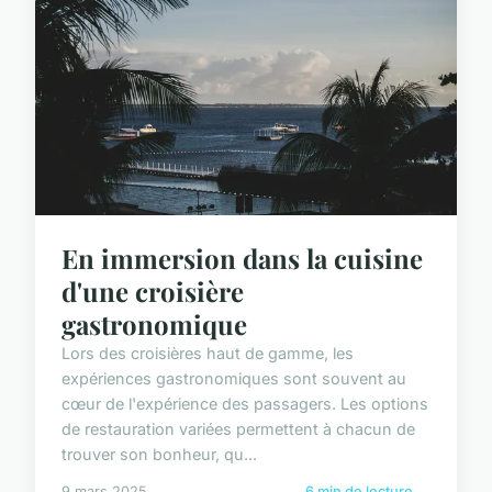
En immersion dans la cuisine
d'une croisière
gastronomique
Lors des croisières haut de gamme, les
expériences gastronomiques sont souvent au
cœur de l'expérience des passagers. Les options
de restauration variées permettent à chacun de
trouver son bonheur, qu...
9 mars 2025
6 min de lecture →