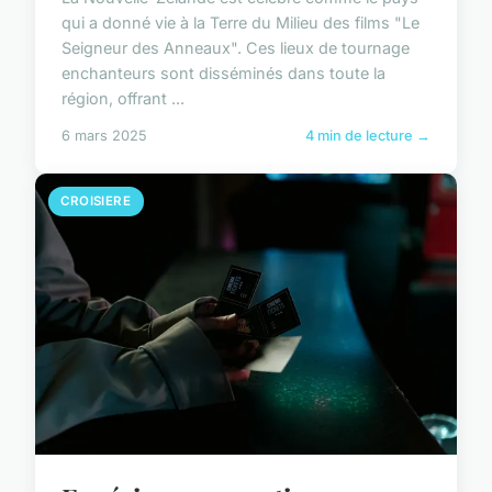
qui a donné vie à la Terre du Milieu des films "Le
Seigneur des Anneaux". Ces lieux de tournage
enchanteurs sont disséminés dans toute la
région, offrant ...
6 mars 2025
4 min de lecture →
CROISIERE