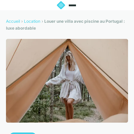
Accueil
›
Location
›
Louer une villa avec piscine au Portugal :
luxe abordable